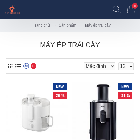
0
Sản phẩm
Máy ép trái cây
Trang chủ
MÁY ÉP TRÁI CÂY
0
NEW
NEW
-26 %
-31 %