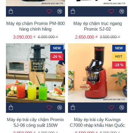
Máy ép chậm Promix PM-800
Máy ép chậm trục ngang
hàng chính hãng
Promix SJ-02
3.090.000 ₫
2.650.000 ₫
4.000.000 ₫
3.500.000 ₫
NEW
NEW
-26 %
HOT
-18 %
Máy ép trái cây chậm Promix
Máy ép trái cây Kuvings
SJ-06 công suất 150W
C7000 nhập khẩu Hàn Quốc