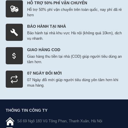
HỖ TRỢ 50% PHÍ VẬN CHUYỂN
Hỗ trợ 50% phí vận chuyển trên toàn quốc, nay phí đã rẻ
hơn
BẢO HÀNH TẠI NHÀ
Bảo hành tại nhà khu vực Hà nội (không quá 10km), dịch
vụ nhanh.
GIAO HÀNG COD
Giao hàng thu tiền tại nhà (COD) giúp người tiêu dùng an
tâm hơn.
07 NGÀY ĐỔI MỚI
07 Ngày đổi mới giúp người tiêu dùng yên tâm hơn khi
mua hàng.
THÔNG TIN CÔNG TY
Số 69 Ngõ 183 Vũ Tông Phan, Thanh Xuân, Hà Nội