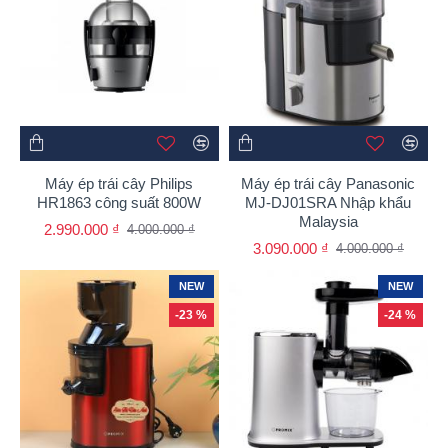
Máy ép trái cây Philips
Máy ép trái cây Panasonic
HR1863 công suất 800W
MJ-DJ01SRA Nhập khẩu
Malaysia
2.990.000 ₫
4.000.000 ₫
3.090.000 ₫
4.000.000 ₫
NEW
NEW
-23 %
-24 %