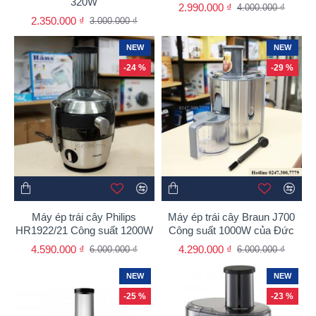
320W
2.990.000 ₫
4.000.000 ₫
2.350.000 ₫
3.000.000 ₫
NEW
NEW
-24 %
-29 %
Máy ép trái cây Philips
Máy ép trái cây Braun J700
HR1922/21 Công suất 1200W
Công suất 1000W của Đức
4.590.000 ₫
4.290.000 ₫
6.000.000 ₫
6.000.000 ₫
NEW
NEW
-25 %
-23 %