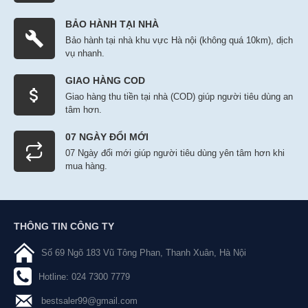
BẢO HÀNH TẠI NHÀ
Bảo hành tại nhà khu vực Hà nội (không quá 10km), dịch
vụ nhanh.
GIAO HÀNG COD
Giao hàng thu tiền tại nhà (COD) giúp người tiêu dùng an
tâm hơn.
07 NGÀY ĐỔI MỚI
07 Ngày đổi mới giúp người tiêu dùng yên tâm hơn khi
mua hàng.
THÔNG TIN CÔNG TY
Số 69 Ngõ 183 Vũ Tông Phan, Thanh Xuân, Hà Nội
Hotline: 024 7300 7779
bestsaler99@gmail.com