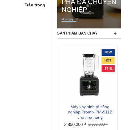
PHÁ ĐÁ CHUYÊN
Trân trọng
NGHIỆP
Mua ngay
SẢN PHẨM BÁN CHẠY
NEW
HOT
-17 %
Máy xay sinh tố công
nghiệp Promix PM-911B
cho nhà hàng
2.890.000 ₫
3.500.000 ₫