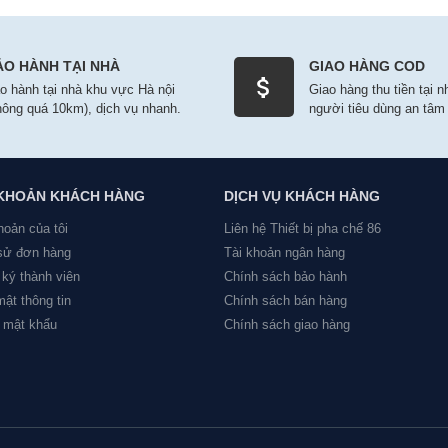
ẢO HÀNH TẠI NHÀ
GIAO HÀNG COD
o hành tại nhà khu vực Hà nội
Giao hàng thu tiền tại 
hông quá 10km), dịch vụ nhanh.
người tiêu dùng an tâm
 KHOẢN KHÁCH HÀNG
DỊCH VỤ KHÁCH HÀNG
hoản của tôi
Liên hệ Thiết bị pha chế 86
 sử đơn hàng
Tài khoản ngân hàng
ký thành viên
Chính sách bảo hành
ật thông tin
Chính sách bán hàng
 mật khẩu
Chính sách giao hàng