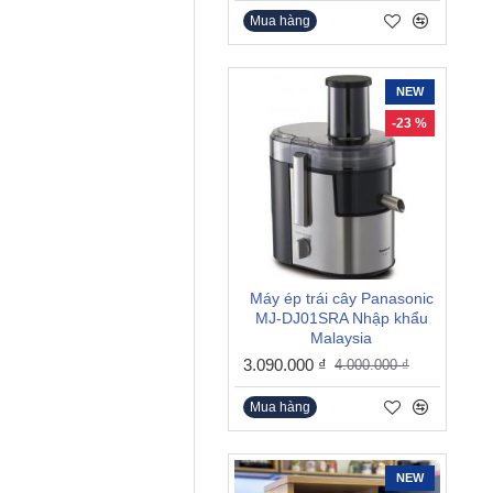
Mua hàng
NEW
-23 %
Máy ép trái cây Panasonic
MJ-DJ01SRA Nhập khẩu
Malaysia
3.090.000 ₫
4.000.000 ₫
Mua hàng
NEW