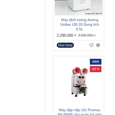
Máy định lượng đường
Unibar UB-18 Dung tích
8.5L
2.290.000 ₫
3.000.000 ₫
Mua hàng
NEW
-23 %
Máy dập nắp cốc Promax
PA-SM95 cho quán trà sữa