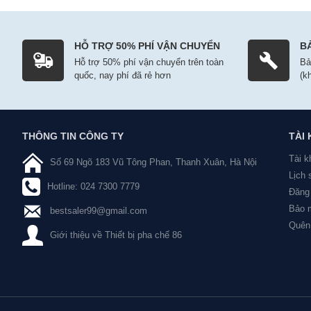
HỖ TRỢ 50% PHÍ VẬN CHUYỂN
B
Hỗ trợ 50% phí vận chuyển trên toàn
Bả
quốc, nay phí đã rẻ hơn
(k
THÔNG TIN CÔNG TY
TÀI
Tài k
Số 69 Ngõ 183 Vũ Tông Phan, Thanh Xuân, Hà Nội
Lịch
Hotline: 024 7300 7779
Đăng 
Bảo m
bestsaler99@gmail.com
Quên
Giới thiệu về Thiết bị pha chế 86