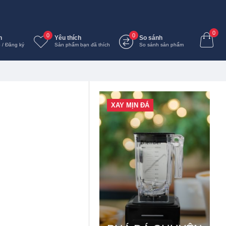
0
0
0
n
Yêu thích
So sánh
 / Đăng ký
Sản phẩm bạn đã thích
So sánh sản phẩm
XAY MỊN ĐÁ