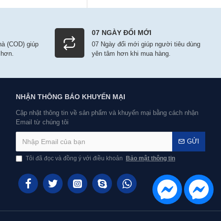
07 NGÀY ĐỔI MỚI
nhà (COD) giúp
07 Ngày đổi mới giúp người tiêu dùng
 hơn.
yên tâm hơn khi mua hàng.
NHẬN THÔNG BÁO KHUYẾN MẠI
Cập nhật thông tin về sản phẩm và khuyến mại bằng cách nhận
Email từ chúng tôi
GỬI
Tôi đã đọc và đồng ý với điều khoản
Bảo mật thông tin