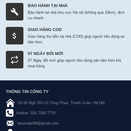
BẢO HÀNH TẠI NHÀ
Bảo hành tại nhà khu vực Hà nội (không quá 10km), dịch
vụ nhanh.
GIAO HÀNG COD
Giao hàng thu tiền tại nhà (COD) giúp người tiêu dùng an
tâm hơn.
07 NGÀY ĐỔI MỚI
07 Ngày đổi mới giúp người tiêu dùng yên tâm hơn khi
mua hàng.
THÔNG TIN CÔNG TY
Số 69 Ngõ 183 Vũ Tông Phan, Thanh Xuân, Hà Nội
Hotline: 024 7300 7779
bestsaler99@gmail.com