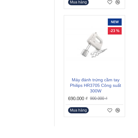
Mua hàng
NEW
-23 %
Máy đánh trứng cầm tay
Philips HR3705 Công suất
300W
690.000 ₫
900.000 ₫
Mua hàng