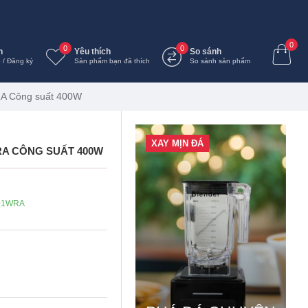
0
0
0
n
Yêu thích
So sánh
 / Đăng ký
Sản phẩm bạn đã thích
So sánh sản phẩm
A Công suất 400W
XAY MỊN ĐÁ
RA CÔNG SUẤT 400W
01WRA