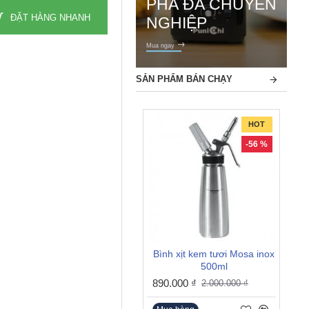
PHÁ ĐÁ CHUYÊN
ĐẶT HÀNG NHANH
NGHIỆP
Mua ngay
SẢN PHẨM BÁN CHẠY
HOT
-56 %
Bình xịt kem tươi Mosa inox
500ml
890.000 ₫
2.000.000 ₫