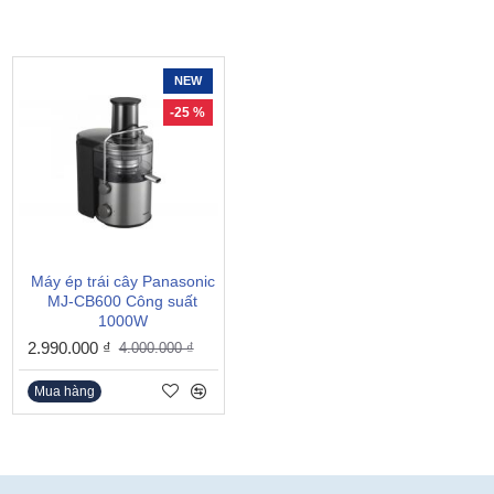
NEW
NEW
-25 %
-24 %
Máy ép trái cây Panasonic
Máy ép trái cây Philips
MJ-CB600 Công suất
HR1922/21 Công suất
1000W
1200W
2.990.000 ₫
4.590.000 ₫
4.000.000 ₫
6.000.000 ₫
Mua hàng
Mua hàng