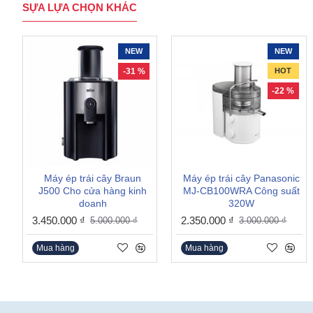
SỰA LỰA CHỌN KHÁC
NEW
NEW
-31 %
HOT
-22 %
Máy ép trái cây Braun
Máy ép trái cây Panasonic
J500 Cho cửa hàng kinh
MJ-CB100WRA Công suất
doanh
320W
3.450.000 ₫
2.350.000 ₫
5.000.000 ₫
3.000.000 ₫
Mua hàng
Mua hàng