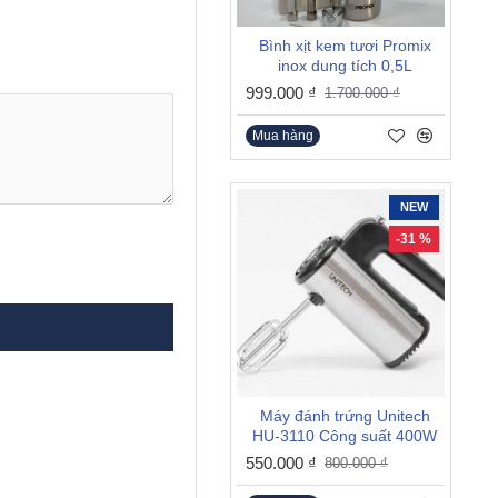
Bình xịt kem tươi Promix
inox dung tích 0,5L
999.000 ₫
1.700.000 ₫
Mua hàng
NEW
-31 %
Máy đánh trứng Unitech
HU-3110 Công suất 400W
550.000 ₫
800.000 ₫