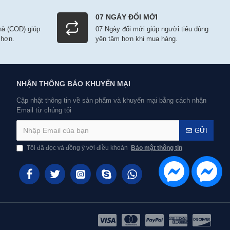
07 NGÀY ĐỔI MỚI
nhà (COD) giúp
07 Ngày đổi mới giúp người tiêu dùng
 hơn.
yên tâm hơn khi mua hàng.
NHẬN THÔNG BÁO KHUYẾN MẠI
Cập nhật thông tin về sản phẩm và khuyến mại bằng cách nhận
Email từ chúng tôi
GỬI
Tôi đã đọc và đồng ý với điều khoản
Bảo mật thông tin