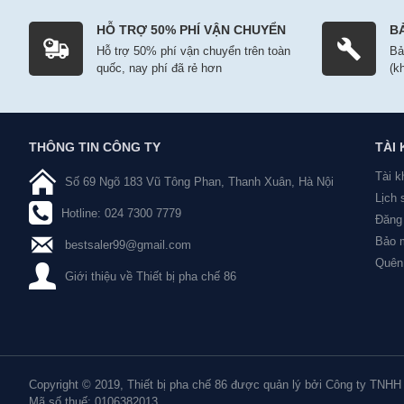
HỖ TRỢ 50% PHÍ VẬN CHUYỂN
B
Hỗ trợ 50% phí vận chuyển trên toàn
Bả
quốc, nay phí đã rẻ hơn
(k
THÔNG TIN CÔNG TY
TÀI
Tài k
Số 69 Ngõ 183 Vũ Tông Phan, Thanh Xuân, Hà Nội
Lịch
Hotline: 024 7300 7779
Đăng 
Bảo m
bestsaler99@gmail.com
Quên
Giới thiệu về Thiết bị pha chế 86
Copyright © 2019, Thiết bị pha chế 86 được quản lý bởi Công ty TNHH
Mã số thuế: 0106382013