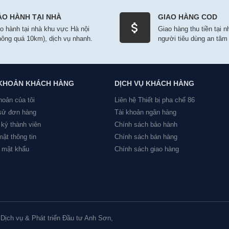
ẢO HÀNH TẠI NHÀ
GIAO HÀNG COD
o hành tại nhà khu vực Hà nội
Giao hàng thu tiền tại 
hông quá 10km), dịch vụ nhanh.
người tiêu dùng an tâm
 KHOẢN KHÁCH HÀNG
DỊCH VỤ KHÁCH HÀNG
hoản của tôi
Liên hệ Thiết bị pha chế 86
 sử đơn hàng
Tài khoản ngân hàng
ký thành viên
Chính sách bảo hành
ật thông tin
Chính sách bán hàng
 mật khẩu
Chính sách giao hàng
 Dịch vụ & Phát triển Đầu tư Anh Sơn,