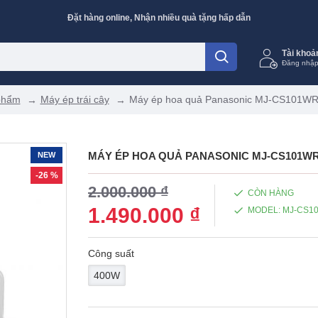
Đặt hàng online, Nhận nhiều quà tặng hấp dẫn
Tài khoả
Đăng nhập
phẩm
Máy ép trái cây
Máy ép hoa quả Panasonic MJ-CS101WR
MÁY ÉP HOA QUẢ PANASONIC MJ-CS101W
NEW
-26 %
2.000.000 ₫
CÒN HÀNG
1.490.000 ₫
MODEL:
MJ-CS1
Công suất
400W