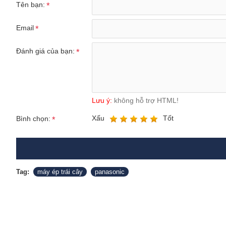
Tên bạn:
Email
Đánh giá của bạn:
Lưu ý:
không hỗ trợ HTML!
Xấu
Tốt
Bình chọn:
Tag:
máy ép trái cây
panasonic