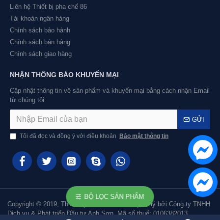
Liên hệ Thiết bị pha chế 86
Tài khoản ngân hàng
Chính sách bảo hành
Chính sách bán hàng
Chính sách giao hàng
NHẬN THÔNG BÁO KHUYẾN MẠI
Cập nhật thông tin về sản phẩm và khuyến mại bằng cách nhận Email
từ chúng tôi
GỬI
Tôi đã đọc và đồng ý với điều khoản
Bảo mật thông tin
BỘ LỌC SẢN PHẨM
Copyright © 2019, Thiết bị pha chế 86 được quản lý bởi Công ty TNHH
Dịch vụ & Phát triển Đầu tư Anh Sơn, Mã số thuế: 0106382013