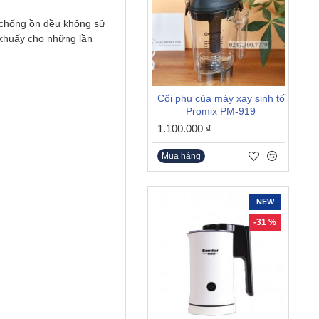
p chống ồn đều không sử
 khuấy cho những lần
Cối phụ của máy xay sinh tố
Promix PM-919
1.100.000 ₫
Mua hàng
NEW
-31 %