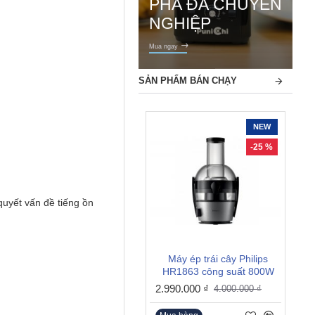
PHÁ ĐÁ CHUYÊN
NGHIỆP
Mua ngay
SẢN PHẨM BÁN CHẠY
NEW
-25 %
quyết vấn đề tiếng ồn
Máy ép trái cây Philips
HR1863 công suất 800W
2.990.000 ₫
4.000.000 ₫