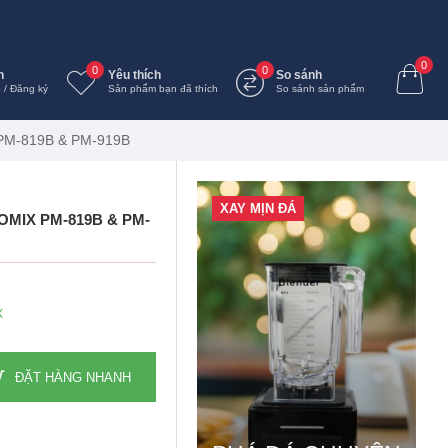
0
0
0
n
Yêu thích
So sánh
 / Đăng ký
Sản phẩm bạn đã thích
So sánh sản phẩm
x PM-819B & PM-919B
XAY MỊN ĐÁ
MIX PM-819B & PM-
X
ĐẶT HÀNG NHANH