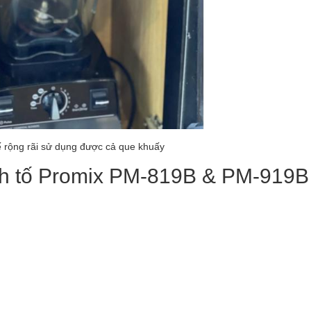
ế rộng rãi sử dụng được cả que khuấy
nh tố Promix PM-819B & PM-919B