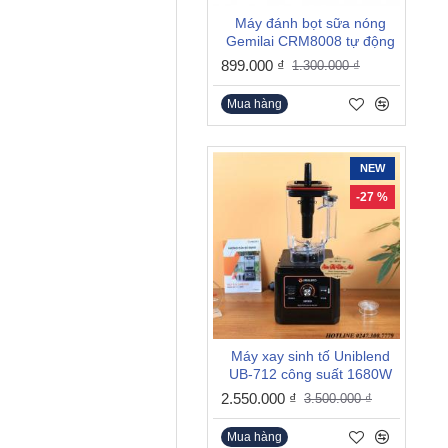
Máy đánh bọt sữa nóng
Gemilai CRM8008 tự động
899.000 ₫
1.300.000 ₫
Mua hàng
NEW
-27 %
Máy xay sinh tố Uniblend
UB-712 công suất 1680W
2.550.000 ₫
3.500.000 ₫
Mua hàng