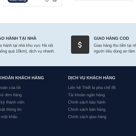
ẢO HÀNH TẠI NHÀ
GIAO HÀNG COD
o hành tại nhà khu vực Hà nội
Giao hàng thu tiền tại 
hông quá 10km), dịch vụ nhanh.
người tiêu dùng an tâm
 KHOẢN KHÁCH HÀNG
DỊCH VỤ KHÁCH HÀNG
hoản của tôi
Liên hệ Thiết bị pha chế 86
 sử đơn hàng
Tài khoản ngân hàng
ký thành viên
Chính sách bảo hành
ật thông tin
Chính sách bán hàng
 mật khẩu
Chính sách giao hàng