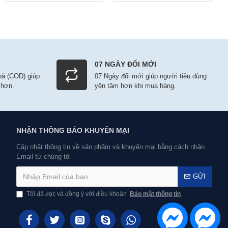
07 NGÀY ĐỔI MỚI
nhà (COD) giúp
07 Ngày đổi mới giúp người tiêu dùng
 hơn.
yên tâm hơn khi mua hàng.
NHẬN THÔNG BÁO KHUYẾN MẠI
Cập nhật thông tin về sản phẩm và khuyến mại bằng cách nhận
Email từ chúng tôi
GỬI
Tôi đã đọc và đồng ý với điều khoản
Bảo mật thông tin