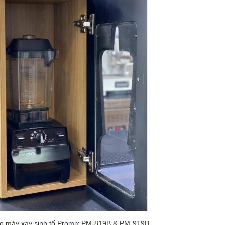
o máy xay sinh tố Promix PM-819B & PM-919B