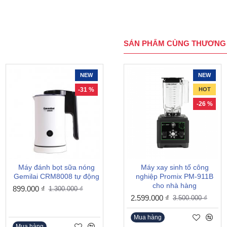
SẢN PHẨM CÙNG THƯƠNG 
NEW
HOT
NEW
-31 %
-12 %
HOT
-26 %
Máy đánh bọt sữa nóng
Bình đun nước nóng Milate
Máy xay sinh tố công
Gemilai CRM8008 tự động
dung tích 8L - 10L -12L
nghiệp Promix PM-911B
-16L - 20L
cho nhà hàng
899.000 ₫
1.300.000 ₫
1.150.000 ₫
2.599.000 ₫
1.300.000 ₫
3.500.000 ₫
Mua hàng
Mua hàng
Mua hàng