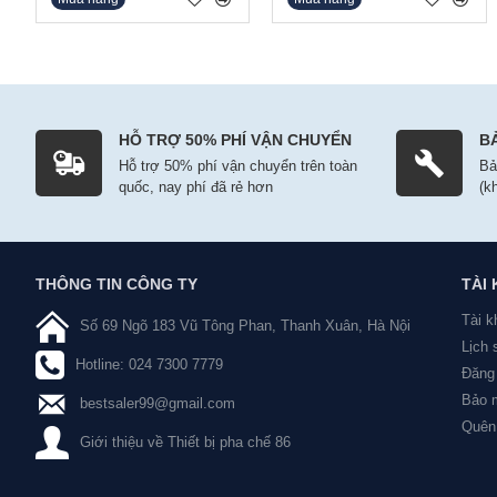
HỖ TRỢ 50% PHÍ VẬN CHUYỂN
B
Hỗ trợ 50% phí vận chuyển trên toàn
Bả
quốc, nay phí đã rẻ hơn
(k
THÔNG TIN CÔNG TY
TÀI
Tài k
Số 69 Ngõ 183 Vũ Tông Phan, Thanh Xuân, Hà Nội
Lịch
Hotline: 024 7300 7779
Đăng 
Bảo m
bestsaler99@gmail.com
Quên
Giới thiệu về Thiết bị pha chế 86