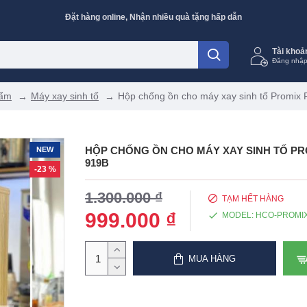
Đặt hàng online, Nhận nhiều quà tặng hấp dẫn
Tài khoả
Đăng nhập
hẩm
Máy xay sinh tố
Hộp chống ồn cho máy xay sinh tố Promi
HỘP CHỐNG ỒN CHO MÁY XAY SINH TỐ PRO
NEW
919B
-23 %
1.300.000 ₫
TẠM HẾT HÀNG
999.000 ₫
MODEL:
HCO-PROMI
MUA HÀNG