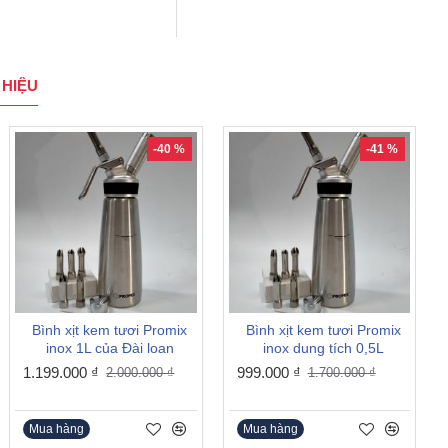
HIỆU
NEW
-40 %
-41 %
Cối phụ của máy xay sinh
Bình xịt kem tươi Promix
Bình xịt kem tươi Promix
tố Promix PM-919
inox 1L của Đài loan
inox dung tích 0,5L
1.100.000 ₫
1.199.000 ₫
999.000 ₫
2.000.000 ₫
1.700.000 ₫
Mua hàng
Mua hàng
Mua hàng