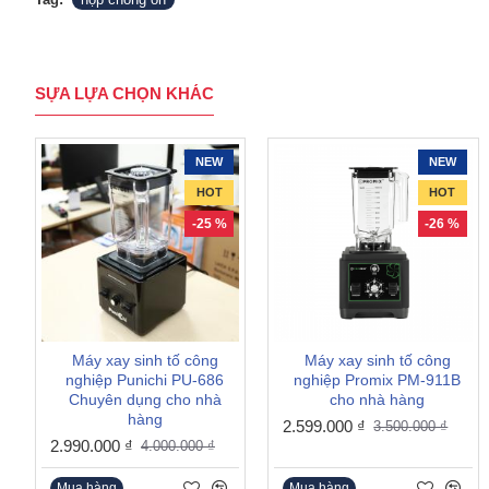
SỰA LỰA CHỌN KHÁC
NEW
NEW
HOT
HOT
-25 %
-26 %
Máy xay sinh tố công
Máy xay sinh tố công
nghiệp Punichi PU-686
nghiệp Promix PM-911B
Chuyên dụng cho nhà
cho nhà hàng
hàng
2.599.000 ₫
3.500.000 ₫
2.990.000 ₫
4.000.000 ₫
Mua hàng
Mua hàng